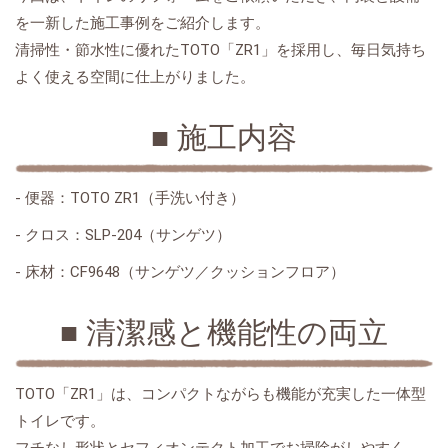
を一新した施工事例をご紹介します。
TOTO
ZR1
清掃性・節水性に優れた
「
」を採用し、毎日気持ち
よく使える空間に仕上がりました。
■
施工内容
-
TOTO ZR1
便器：
（手洗い付き）
-
SLP-204
クロス：
（サンゲツ）
-
CF9648
床材：
（サンゲツ／クッションフロア）
■
清潔感と機能性の両立
TOTO
ZR1
「
」は、コンパクトながらも機能が充実した一体型
トイレです。
フチなし形状とセフィオンテクト加工でお掃除がしやすく、